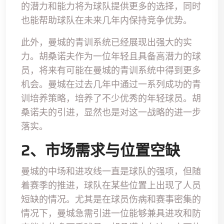
的潜力和能力将为球队提供更多的选择，同时
也能帮助球队在未来几年内保持竞争优势。
此外，曼城的青训系统已经展现出强大的实
力。胡桑诺夫作为一位年轻且具备高潜力的球
员，将来有可能在曼城的青训系统中得到更多
机会。曼城在过去几年中通过一系列成功的青
训培养策略，培养了不少优秀的年轻球员。胡
桑诺夫的引进，显然也是对这一战略的进一步
落实。
2、市场需求与位置空缺
曼城的中场和进攻线一直是球队的强项，但随
着赛季的推进，球队在某些位置上出现了人员
短缺的情况。尤其是在球员伤病和赛事密集的
情况下，曼城急需引进一位能够兼具进攻和防