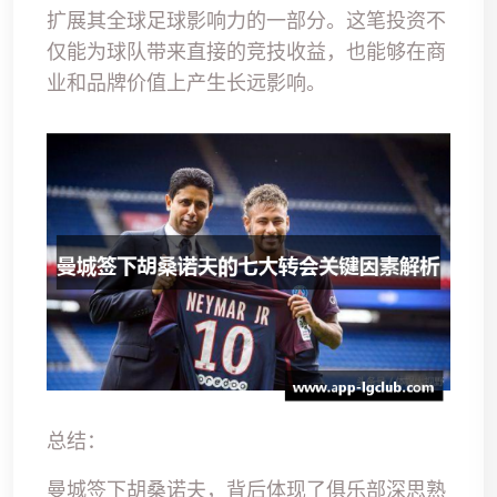
扩展其全球足球影响力的一部分。这笔投资不
仅能为球队带来直接的竞技收益，也能够在商
业和品牌价值上产生长远影响。
总结：
曼城签下胡桑诺夫，背后体现了俱乐部深思熟