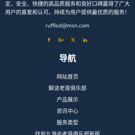
定、安全、快捷的高品质服务和良好口碑赢得了广大
用户的喜爱和认可。持续为用户提供最优质的服务！
ruffled@msn.com
导航
网站首页
解读老哥俱乐部
产品展示
资讯中心
服务类型
找到九游会老哥俱乐部新版