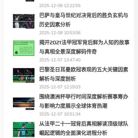
2025-12-08 12:22:55
巴萨与皇马世纪对决背后的胜负玄机与
历史因素分析
2025-12-08 10:53:06
揭开2021法甲冠军背后鲜为人知的故事
与真相全景深度解码传奇
2025-12-07 13:47:40
巴黎圣日耳曼欧冠表现的五大关键因素
解析与深度剖析
2025-12-07 12:19:03
围绕澳洲杯举行时间深度解析赛事筹办
与影响力度展示全球体育热潮
2025-12-07 10:51:34
从法甲二十一冠背后真相解读顶级球队
崛起逻辑的全面演化进程分析