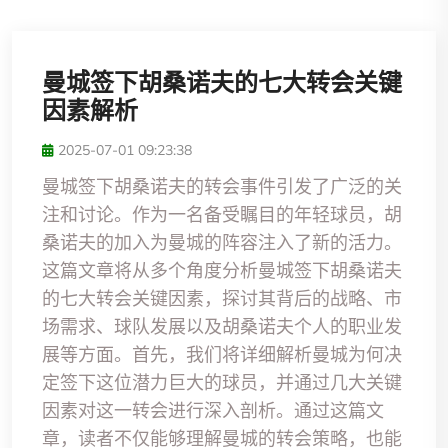
曼城签下胡桑诺夫的七大转会关键
因素解析
2025-07-01 09:23:38
曼城签下胡桑诺夫的转会事件引发了广泛的关
注和讨论。作为一名备受瞩目的年轻球员，胡
桑诺夫的加入为曼城的阵容注入了新的活力。
这篇文章将从多个角度分析曼城签下胡桑诺夫
的七大转会关键因素，探讨其背后的战略、市
场需求、球队发展以及胡桑诺夫个人的职业发
展等方面。首先，我们将详细解析曼城为何决
定签下这位潜力巨大的球员，并通过几大关键
因素对这一转会进行深入剖析。通过这篇文
章，读者不仅能够理解曼城的转会策略，也能