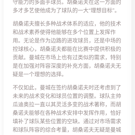
守能力的多面手球员。胡桑诺夫在这一方面的
多才多艺使他成为了球队的一大“理想目标”。
胡桑诺夫擅长多种战术体系的适应，他的技术
和战术素养使得他能够在多个位置上发挥作
用。无论是作为边路的进攻球员，还是中场的
控球核心，胡桑诺夫都能在比赛中提供积极的
贡献。曼城在市场上也有过类似的需求，特别
是在加强对阵容深度的补充方面，胡桑诺夫无
疑是一个理想的选择。
不仅如此，曼城在签约胡桑诺夫时还考虑到了
未来的战术变化和球员位置的调整。球队主帅
瓜迪奥拉一直以其灵活多变的战术著称，而胡
桑诺夫能够在各种战术安排中发挥作用，恰好
填补了球队某些位置的空缺。通过对市场需求
和球队阵容的综合考量，胡桑诺夫无疑是曼城