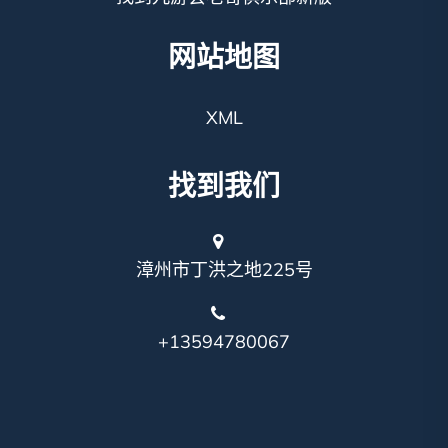
网站地图
XML
找到我们
漳州市丁洪之地225号
+13594780067