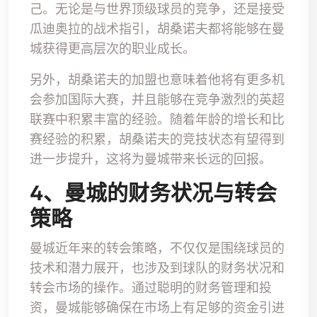
己。无论是与世界顶级球员的竞争，还是接受
瓜迪奥拉的战术指引，胡桑诺夫都将能够在曼
城获得更高层次的职业成长。
另外，胡桑诺夫的加盟也意味着他将有更多机
会参加国际大赛，并且能够在竞争激烈的英超
联赛中积累丰富的经验。随着年龄的增长和比
赛经验的积累，胡桑诺夫的竞技状态有望得到
进一步提升，这将为曼城带来长远的回报。
4、曼城的财务状况与转会
策略
曼城近年来的转会策略，不仅仅是围绕球员的
技术和潜力展开，也涉及到球队的财务状况和
转会市场的操作。通过聪明的财务管理和投
资，曼城能够确保在市场上有足够的资金引进