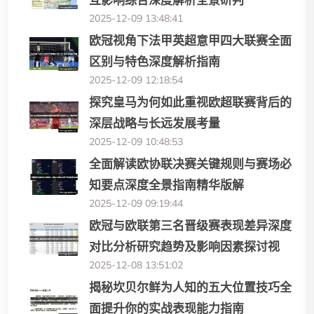
互影响综合深度解析全景研判
2025-12-09 13:48:41
欧冠视角下法甲英超意甲四大联赛全面
区别与特色深度解析指南
2025-12-09 12:18:54
探究皇马为何如此重视欧超联赛背后的
深层战略与长远发展考量
2025-12-09 10:48:53
全面解读欧协联决赛关键规则与赛场必
知要点深度全景指南精华版解
2025-12-09 09:19:44
欧冠与欧联第三名晋级赛表现差异深度
对比分析研究趋势及影响因素探讨视
2025-12-08 13:51:02
揭秘坎贝尔鲜为人知的五大位置技巧全
面提升你的实战表现能力指南