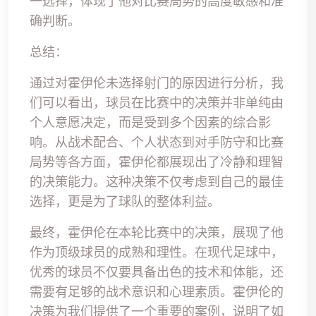
一选择，体现了他对比赛局势的高度敏感和准
确判断。
总结：
通过对霍伊伦未选择射门的原因进行分析，我
们可以看出，球员在比赛中的决策并非单纯由
个人意愿决定，而是受到多个因素的综合影
响。从战术配合、个人状态到对手防守和比赛
局势等各方面，霍伊伦都展现出了冷静和理智
的决策能力。这种决策不仅考虑到自己的最佳
选择，更是为了球队的整体利益。
最终，霍伊伦在本轮比赛中的决策，展现了他
作为顶级球员的成熟和理性。在现代足球中，
优秀的球员不仅要具备出色的技术和体能，还
需要有足够的战术意识和心理素质。霍伊伦的
决策为我们提供了一个重要的案例，说明了如