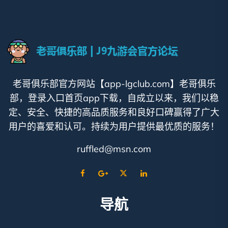
老哥俱乐部官方网站【app-lgclub.com】老哥俱乐
部，登录入口首页app下载，自成立以来，我们以稳
定、安全、快捷的高品质服务和良好口碑赢得了广大
用户的喜爱和认可。持续为用户提供最优质的服务！
ruffled@msn.com
导航