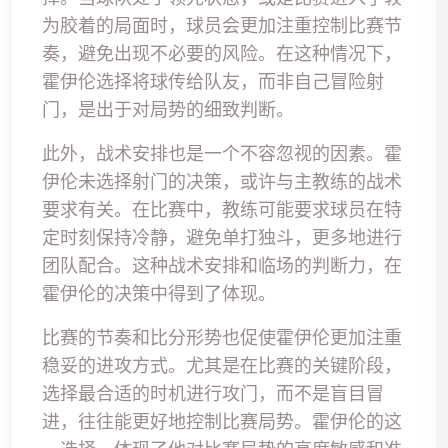
为胶着的局面时，球员会更加注重控制比赛节
奏，避免出现不必要的风险。在这种情况下，
霍伊伦选择将球传给队友，而非自己冒险射
门，是出于对局势的细致判断。
此外，战术安排也是一个不容忽视的因素。霍
伊伦未选择射门的决策，或许与主教练的战术
要求有关。在比赛中，教练可能要求球员在特
定时刻保持冷静，避免单打独斗，更多地进行
团队配合。这种战术安排和临场的判断力，在
霍伊伦的决策中得到了体现。
比赛的节奏和比分形势也促使霍伊伦更加注重
稳妥的进攻方式。尤其是在比赛的关键阶段，
选择最合适的时机进行攻门，而不是盲目冒
进，往往能更好地控制比赛局势。霍伊伦的这