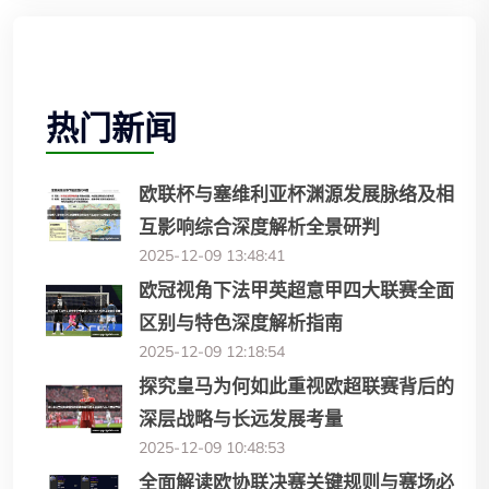
热门新闻
欧联杯与塞维利亚杯渊源发展脉络及相
互影响综合深度解析全景研判
2025-12-09 13:48:41
欧冠视角下法甲英超意甲四大联赛全面
区别与特色深度解析指南
2025-12-09 12:18:54
探究皇马为何如此重视欧超联赛背后的
深层战略与长远发展考量
2025-12-09 10:48:53
全面解读欧协联决赛关键规则与赛场必