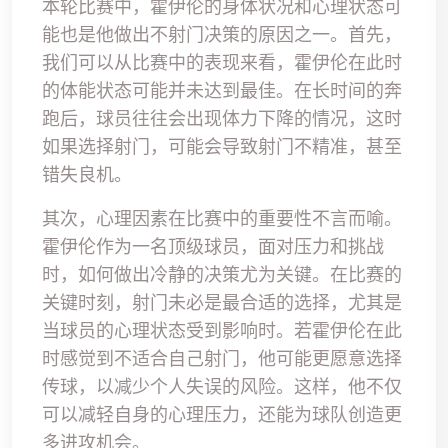
本轮比赛中，霍伊伦的身体状况和心理状态可
能也是他做出不射门决策的原因之一。首先，
我们可以从比赛中的表现来看，霍伊伦在此时
的体能状态可能并未达到最佳。在长时间的奔
跑后，球员往往会出现体力下降的情况，这时
如果选择射门，可能会导致射门不精准，甚至
错失良机。
其次，心理因素在比赛中的重要性不言而喻。
霍伊伦作为一名顶级球员，面对压力和挑战
时，如何做出冷静的决策尤为关键。在比赛的
关键时刻，射门未必是最合适的选择，尤其是
当球员的心理状态受到影响时。若霍伊伦在此
时感觉到不适合自己射门，他可能更愿意选择
传球，以减少个人失误的风险。这样，他不仅
可以减轻自身的心理压力，还能为球队创造更
多进攻机会。