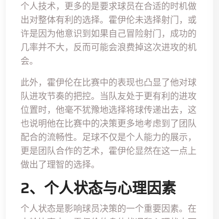
个人技术，更多的是要求球员在合适的时机做
出对整体有利的选择。霍伊伦未选择射门，或
许是因为他意识到如果自己冒险射门，成功的
几率并不大，反而可能会浪费掉这次进攻的机
会。
此外，霍伊伦在比赛中的表现也凸显了他对球
队进攻节奏的把控。当队友处于更有利的进攻
位置时，他毫不犹豫地选择将球传递出去，这
也说明他在比赛中的决策更多地考虑到了团队
配合的流畅性。足球不仅是个人能力的展示，
更是团队合作的艺术，霍伊伦显然在这一点上
做出了理智的选择。
2、个人状态与心理因素
个人状态是影响球员决策的一个重要因素。在