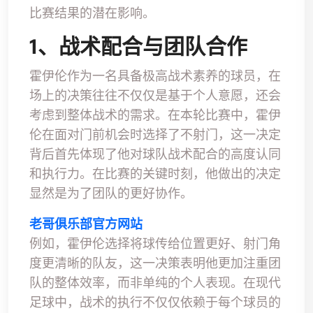
比赛结果的潜在影响。
1、战术配合与团队合作
霍伊伦作为一名具备极高战术素养的球员，在
场上的决策往往不仅仅是基于个人意愿，还会
考虑到整体战术的需求。在本轮比赛中，霍伊
伦在面对门前机会时选择了不射门，这一决定
背后首先体现了他对球队战术配合的高度认同
和执行力。在比赛的关键时刻，他做出的决定
显然是为了团队的更好协作。
老哥俱乐部官方网站
例如，霍伊伦选择将球传给位置更好、射门角
度更清晰的队友，这一决策表明他更加注重团
队的整体效率，而非单纯的个人表现。在现代
足球中，战术的执行不仅仅依赖于每个球员的