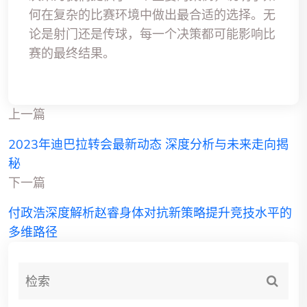
何在复杂的比赛环境中做出最合适的选择。无
论是射门还是传球，每一个决策都可能影响比
赛的最终结果。
上一篇
2023年迪巴拉转会最新动态 深度分析与未来走向揭
秘
下一篇
付政浩深度解析赵睿身体对抗新策略提升竞技水平的
多维路径