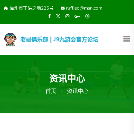
漳州市丁洪之地225号
ruffled@msn.com
资讯中心
首页
资讯中心