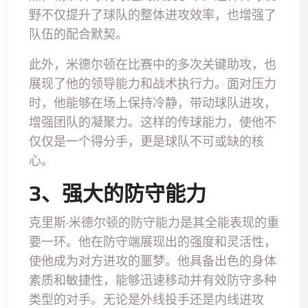
野不仅提升了球队的整体进攻效率，也增强了
队伍的配合默契。
此外，米德尔顿在比赛中的多次关键助攻，也
展现了他的领导能力和战术执行力。面对压力
时，他能够在场上保持冷静，带动球队进攻，
增强团队的凝聚力。这样的传球能力，使他不
仅仅是一个得分手，更是球队不可或缺的核
心。
3、强大的防守能力
克里斯·米德尔顿的防守能力是其全能表现的重
要一环。他在防守端展现出的强度和灵活性，
使他成为对方进攻的噩梦。他具备出色的身体
素质和敏捷性，能够迅速移动并有效防守多种
类型的对手。无论是外线投手还是内线进攻