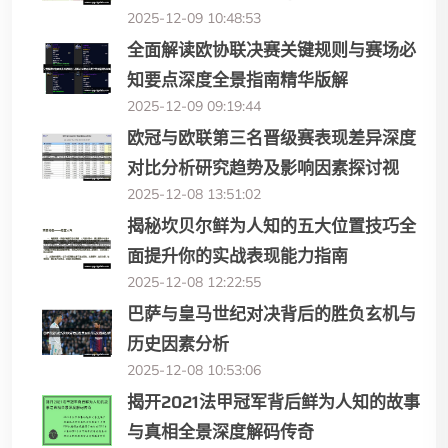
2025-12-09 10:48:53
全面解读欧协联决赛关键规则与赛场必
知要点深度全景指南精华版解
2025-12-09 09:19:44
欧冠与欧联第三名晋级赛表现差异深度
对比分析研究趋势及影响因素探讨视
2025-12-08 13:51:02
揭秘坎贝尔鲜为人知的五大位置技巧全
面提升你的实战表现能力指南
2025-12-08 12:22:55
巴萨与皇马世纪对决背后的胜负玄机与
历史因素分析
2025-12-08 10:53:06
揭开2021法甲冠军背后鲜为人知的故事
与真相全景深度解码传奇