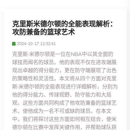
克里斯米德尔顿的全能表现解析：
攻防兼备的篮球艺术
2024-10-17 12:32:41
克里斯·米德尔顿是一位在NBA中以其全面的
球技而闻名的球员。他的表现不仅在进攻端展
现出卓越的得分能力，更在防守端展现了出色
的策略性和灵活性。本文将从四个方面对克里
斯·米德尔顿的全能表现进行详细解析，分别为
他的得分能力、传球视野、防守能力和大局
观。这些方面共同构成了他攻防兼备的篮球艺
术，使他成为一名不可或缺的球员。在本文
中，我们将探讨这些方面如何相互结合，使米
德尔顿在比赛中发挥关键作用，并帮助球队获