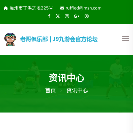
漳州市丁洪之地225号
ruffled@msn.com
资讯中心
首页
资讯中心