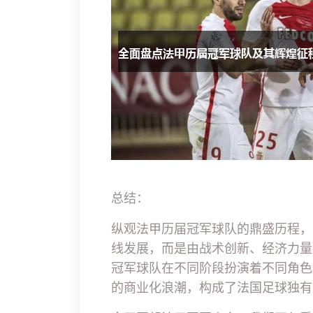
总结：
纵观法甲历届冠军球队的鼎盛历程，
线发展，而是由战术创新、经济力量
冠军球队在不同阶段扮演着不同角色
的商业化浪潮，构成了法国足球独有