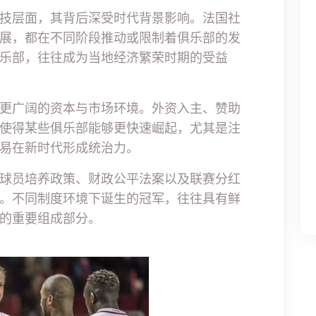
技层面，其背后深受时代背景影响。法国社
展，都在不同阶段推动或限制着俱乐部的发
乐部，往往成为当地经济繁荣时期的受益
更广阔的资本与市场环境。外资入主、赞助
使得某些俱乐部能够更快速崛起，尤其是注
易在新时代形成统治力。
球员培养政策、财政公平法案以及联赛分红
。不同制度环境下诞生的冠军，往往具有鲜
的重要组成部分。