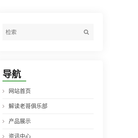
导航
网站首页
解读老哥俱乐部
产品展示
资讯中心