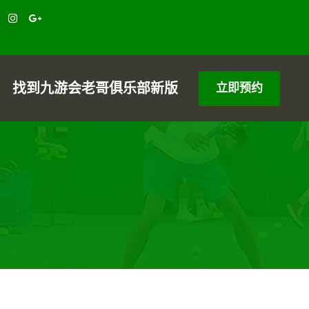
找到九游会老哥俱乐部新版
立即预约