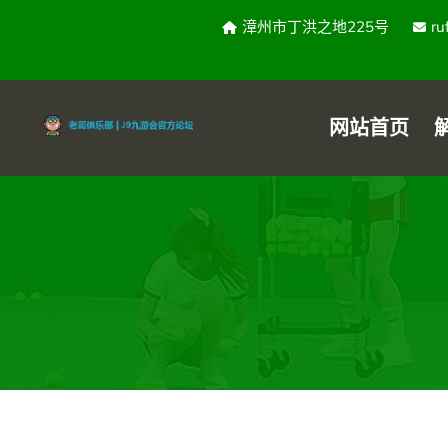
漳州市丁洪之地225号
ru
网站首页