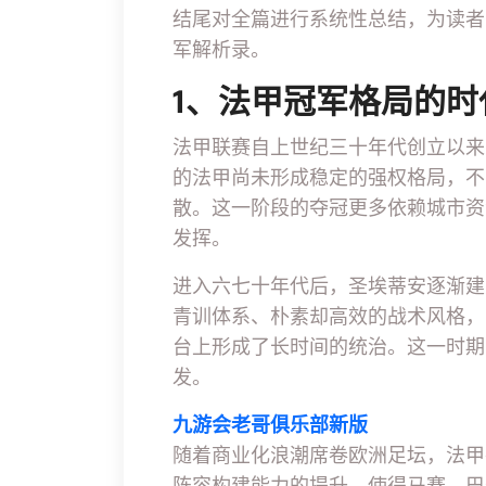
结尾对全篇进行系统性总结，为读者
军解析录。
1、法甲冠军格局的时
法甲联赛自上世纪三十年代创立以来
的法甲尚未形成稳定的强权格局，不
散。这一阶段的夺冠更多依赖城市资
发挥。
进入六七十年代后，圣埃蒂安逐渐建
青训体系、朴素却高效的战术风格，
台上形成了长时间的统治。这一时期
发。
九游会老哥俱乐部新版
随着商业化浪潮席卷欧洲足坛，法甲
阵容构建能力的提升，使得马赛、巴