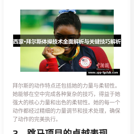
拜尔斯的动作特点还包括她的力量与柔韧性。
她能够在空中完成各种复杂的技巧，得益于她
强大的核心力量和出色的柔韧性。她的每一个
动作都经过精细的力量调节和技术处理，确保
了动作的完美执行。
2、跳马项目的卓越表现