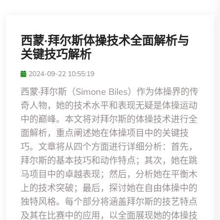
西蒙·拜尔斯体操技术全面解析与
关键技巧解析
2024-09-22 10:55:19
西蒙·拜尔斯（Simone Biles）作为体操界的传
奇人物，她的技术水平和表现无疑是体操运动
中的巅峰。本文将对拜尔斯的体操技术进行全
面解析，重点阐述她在体操项目中的关键技
巧。文章将从四个方面进行详细分析：首先，
拜尔斯的基本技巧和动作特点；其次，她在跳
马项目中的卓越表现；然后，分析她在平衡木
上的技术突破；最后，探讨她在自由体操中的
独特风格。每个部分将涵盖拜尔斯的技艺特点
及其在比赛中的应用，以全面展现她的体操技