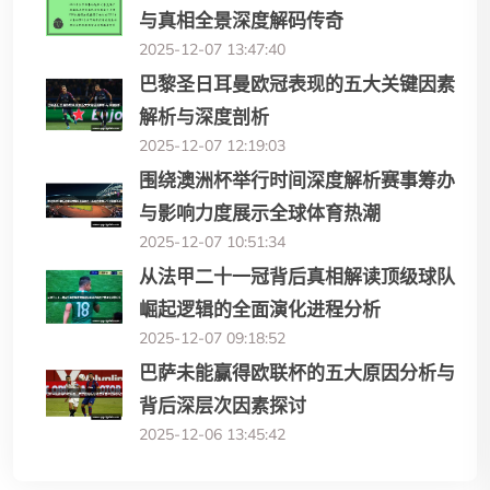
与真相全景深度解码传奇
2025-12-07 13:47:40
巴黎圣日耳曼欧冠表现的五大关键因素
解析与深度剖析
2025-12-07 12:19:03
围绕澳洲杯举行时间深度解析赛事筹办
与影响力度展示全球体育热潮
2025-12-07 10:51:34
从法甲二十一冠背后真相解读顶级球队
崛起逻辑的全面演化进程分析
2025-12-07 09:18:52
巴萨未能赢得欧联杯的五大原因分析与
背后深层次因素探讨
2025-12-06 13:45:42