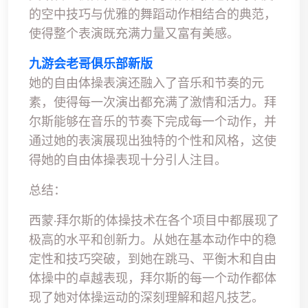
的空中技巧与优雅的舞蹈动作相结合的典范，
使得整个表演既充满力量又富有美感。
九游会老哥俱乐部新版
她的自由体操表演还融入了音乐和节奏的元
素，使得每一次演出都充满了激情和活力。拜
尔斯能够在音乐的节奏下完成每一个动作，并
通过她的表演展现出独特的个性和风格，这使
得她的自由体操表现十分引人注目。
总结：
西蒙·拜尔斯的体操技术在各个项目中都展现了
极高的水平和创新力。从她在基本动作中的稳
定性和技巧突破，到她在跳马、平衡木和自由
体操中的卓越表现，拜尔斯的每一个动作都体
现了她对体操运动的深刻理解和超凡技艺。