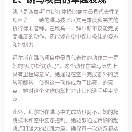
跳马是西蒙·拜尔斯在体操比赛中最具代表性的
项目之一。她的跳马技术以其高难度和完美的
执行标准著称。在跳马中，拜尔斯不仅能完成
高难度的动作，还能够在空中保持极佳的姿态
和控制力。
拜尔斯在跳马项目中最具代表性的动作之一是
她的“拜尔斯式跳马”，这个动作在跳马历史上
具有里程碑意义。她通过在空中完成额外的旋
转和翻转，使得这一动作成为了比赛中的亮
点。她对这个动作的掌控力让其他选手望尘莫
及。
此外，拜尔斯在跳马中的成功也离不开她的起
跳技术和空中姿态控制。她能够通过精确的起
跳点和强大的起跳力量，确保每一次跳跃都达