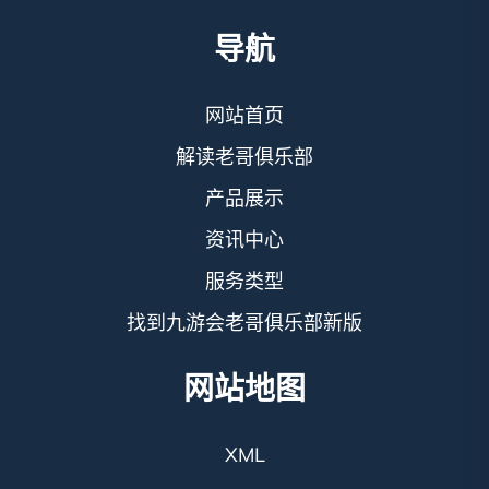
导航
网站首页
解读老哥俱乐部
产品展示
资讯中心
服务类型
找到九游会老哥俱乐部新版
网站地图
XML