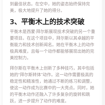
到最佳状态。在空中，她的姿态始终保持完
美，极大地提升了她的得分。
3、平衡木上的技术突破
平衡木是西蒙·拜尔斯展现技术突破的另一个重
要项目。在这个项目中，拜尔斯以其卓越的平
衡能力和技术创新闻名。她在平衡木上的动作
极具难度，且每一个动作都能够展现出她的完
美控制力。
拜尔斯在平衡木上创新了多种技巧，其中包括
她的“拜尔斯转体”动作。这一动作需要极高的
稳定性和精准性，她通过不断的练习和调整，
使这一动作成为比赛中的一大亮点。同时，她
的平衡木动作还融入了许多复杂的旋转和跳
跃，进一步提升了动作的难度。