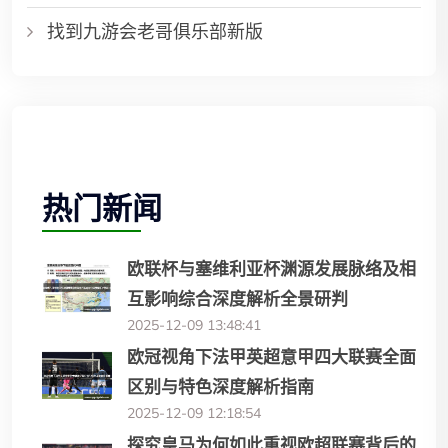
找到九游会老哥俱乐部新版
热门新闻
欧联杯与塞维利亚杯渊源发展脉络及相
互影响综合深度解析全景研判
2025-12-09 13:48:41
欧冠视角下法甲英超意甲四大联赛全面
区别与特色深度解析指南
2025-12-09 12:18:54
探究皇马为何如此重视欧超联赛背后的