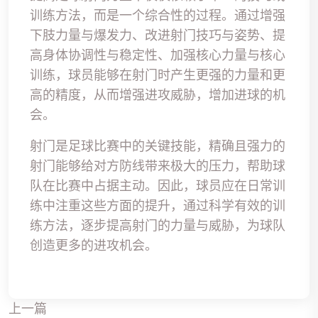
训练方法，而是一个综合性的过程。通过增强
下肢力量与爆发力、改进射门技巧与姿势、提
高身体协调性与稳定性、加强核心力量与核心
训练，球员能够在射门时产生更强的力量和更
高的精度，从而增强进攻威胁，增加进球的机
会。
射门是足球比赛中的关键技能，精确且强力的
射门能够给对方防线带来极大的压力，帮助球
队在比赛中占据主动。因此，球员应在日常训
练中注重这些方面的提升，通过科学有效的训
练方法，逐步提高射门的力量与威胁，为球队
创造更多的进攻机会。
上一篇