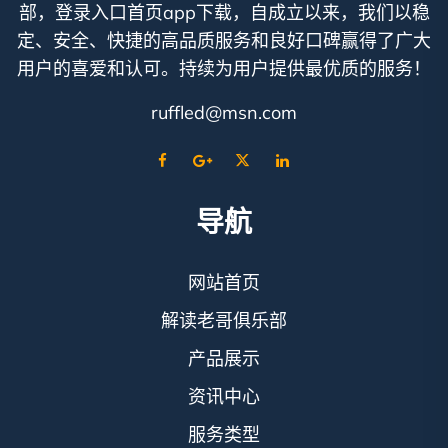
部，登录入口首页app下载，自成立以来，我们以稳
定、安全、快捷的高品质服务和良好口碑赢得了广大
用户的喜爱和认可。持续为用户提供最优质的服务！
ruffled@msn.com
导航
网站首页
解读老哥俱乐部
产品展示
资讯中心
服务类型