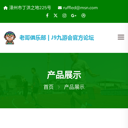
漳州市丁洪之地225号
ruffled@msn.com
产品展示
首页
产品展示