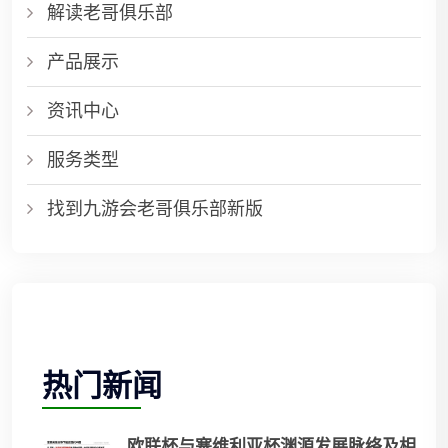
解读老哥俱乐部
产品展示
资讯中心
服务类型
找到九游会老哥俱乐部新版
热门新闻
欧联杯与塞维利亚杯渊源发展脉络及相