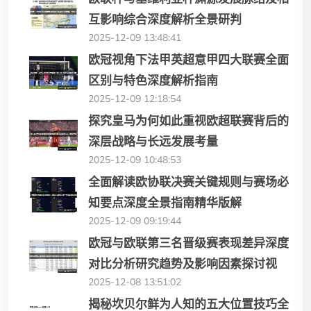
互影响综合深度解析全景研判
2025-12-09 13:48:41
欧冠视角下法甲英超意甲四大联赛全面
区别与特色深度解析指南
2025-12-09 12:18:54
探究皇马为何如此重视欧超联赛背后的
深层战略与长远发展考量
2025-12-09 10:48:53
全面解读欧协联决赛关键规则与赛场必
知要点深度全景指南精华版解
2025-12-09 09:19:44
欧冠与欧联第三名晋级赛表现差异深度
对比分析研究趋势及影响因素探讨视
2025-12-08 13:51:02
揭秘坎贝尔鲜为人知的五大位置技巧全