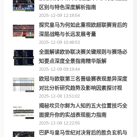
区别与特色深度解析指南
2025-12-09 12:18:54
探究皇马为何如此重视欧超联赛背后的
深层战略与长远发展考量
2025-12-09 10:48:53
全面解读欧协联决赛关键规则与赛场必
知要点深度全景指南精华版解
2025-12-09 09:19:44
欧冠与欧联第三名晋级赛表现差异深度
对比分析研究趋势及影响因素探讨视
2025-12-08 13:51:02
揭秘坎贝尔鲜为人知的五大位置技巧全
面提升你的实战表现能力指南
2025-12-08 12:22:55
巴萨与皇马世纪对决背后的胜负玄机与