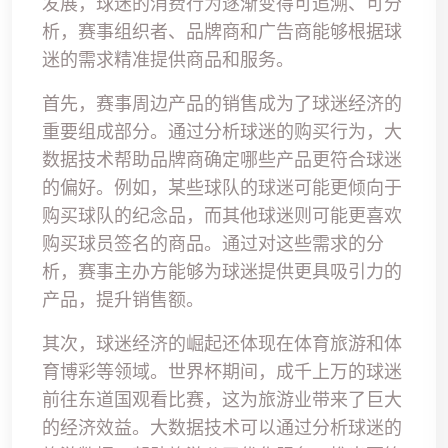
发展，球迷的消费行为逐渐变得可追溯、可分
析，赛事组织者、品牌商和广告商能够根据球
迷的需求精准提供商品和服务。
首先，赛事周边产品的销售成为了球迷经济的
重要组成部分。通过分析球迷的购买行为，大
数据技术帮助品牌商确定哪些产品更符合球迷
的偏好。例如，某些球队的球迷可能更倾向于
购买球队的纪念品，而其他球迷则可能更喜欢
购买球员签名的商品。通过对这些需求的分
析，赛事主办方能够为球迷提供更具吸引力的
产品，提升销售额。
其次，球迷经济的崛起还体现在体育旅游和体
育博彩等领域。世界杯期间，成千上万的球迷
前往东道国观看比赛，这为旅游业带来了巨大
的经济效益。大数据技术可以通过分析球迷的