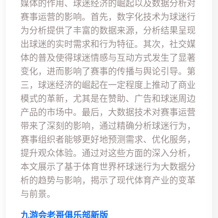
媒体的作用、球迷经济的崛起以及数据分析对
赛事运营的影响。首先，数字化技术为球迷行
为分析提供了丰富的数据来源，分析结果呈现
出球迷的实时需求和行为特征。其次，社交媒
体的普及使得球迷情感与互动方式发生了显著
变化，进而影响了赛事的传播与舆论引导。第
三，球迷经济的崛起在一定程度上推动了商业
模式的革新，尤其是在赞助、广告和球迷周边
产品的市场中。最后，大数据技术对赛事运营
带来了深刻的影响，通过精确分析球迷行为，
赛事组织者能够更好地预测需求、优化服务，
提升观众体验。通过对这些方面的深入分析，
本文展示了基于体育世界杯球迷行为大数据分
析的趋势与影响，揭示了现代体育产业的变革
与前景。
九游会老哥俱乐部新版