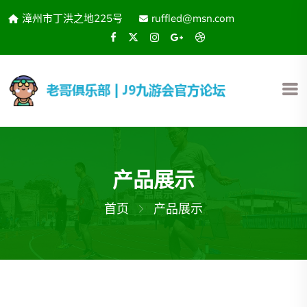
漳州市丁洪之地225号
ruffled@msn.com
产品展示
首页
产品展示