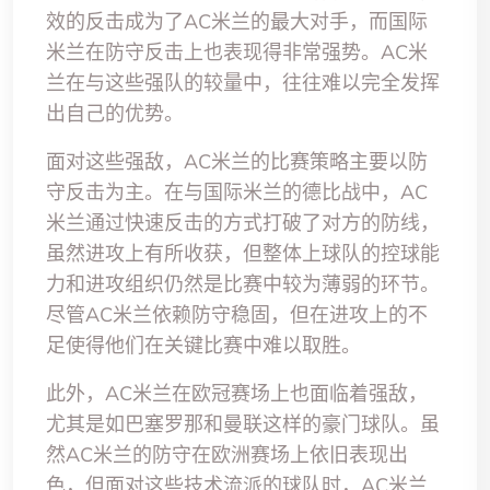
效的反击成为了AC米兰的最大对手，而国际
米兰在防守反击上也表现得非常强势。AC米
兰在与这些强队的较量中，往往难以完全发挥
出自己的优势。
面对这些强敌，AC米兰的比赛策略主要以防
守反击为主。在与国际米兰的德比战中，AC
米兰通过快速反击的方式打破了对方的防线，
虽然进攻上有所收获，但整体上球队的控球能
力和进攻组织仍然是比赛中较为薄弱的环节。
尽管AC米兰依赖防守稳固，但在进攻上的不
足使得他们在关键比赛中难以取胜。
此外，AC米兰在欧冠赛场上也面临着强敌，
尤其是如巴塞罗那和曼联这样的豪门球队。虽
然AC米兰的防守在欧洲赛场上依旧表现出
色，但面对这些技术流派的球队时，AC米兰