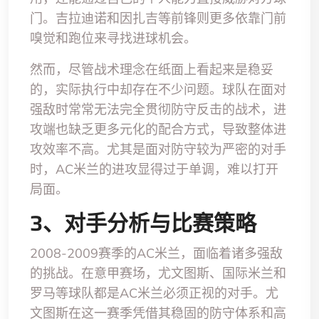
门。吉拉迪诺和因扎吉等前锋则更多依靠门前
嗅觉和跑位来寻找进球机会。
然而，尽管战术理念在纸面上看起来是稳妥
的，实际执行中却存在不少问题。球队在面对
强敌时常常无法完全贯彻防守反击的战术，进
攻端也缺乏更多元化的配合方式，导致整体进
攻效率不高。尤其是面对防守较为严密的对手
时，AC米兰的进攻显得过于单调，难以打开
局面。
3、对手分析与比赛策略
2008-2009赛季的AC米兰，面临着诸多强敌
的挑战。在意甲赛场，尤文图斯、国际米兰和
罗马等球队都是AC米兰必须正视的对手。尤
文图斯在这一赛季凭借其稳固的防守体系和高