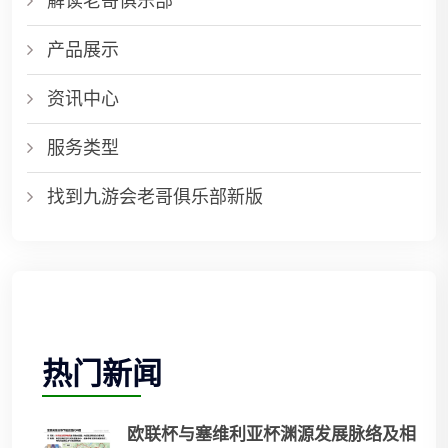
解读老哥俱乐部
产品展示
资讯中心
服务类型
找到九游会老哥俱乐部新版
热门新闻
欧联杯与塞维利亚杯渊源发展脉络及相