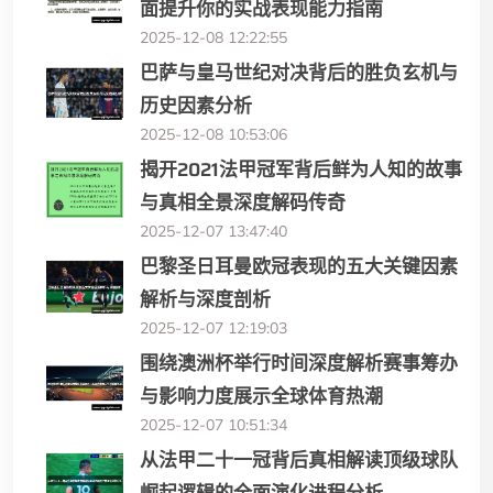
面提升你的实战表现能力指南
2025-12-08 12:22:55
巴萨与皇马世纪对决背后的胜负玄机与
历史因素分析
2025-12-08 10:53:06
揭开2021法甲冠军背后鲜为人知的故事
与真相全景深度解码传奇
2025-12-07 13:47:40
巴黎圣日耳曼欧冠表现的五大关键因素
解析与深度剖析
2025-12-07 12:19:03
围绕澳洲杯举行时间深度解析赛事筹办
与影响力度展示全球体育热潮
2025-12-07 10:51:34
从法甲二十一冠背后真相解读顶级球队