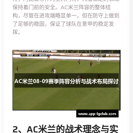
保持着门前的安全。AC米兰阵容的整体结
构，尽管在进攻端略显单一，但在防守上做到
了足够的稳固，保证了球队在意甲的稳定发
挥。
2、AC米兰的战术理念与实