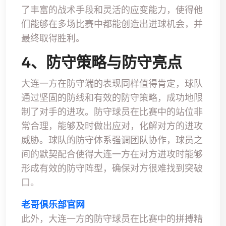
了丰富的战术手段和灵活的应变能力，使得他
们能够在多场比赛中都能创造出进球机会，并
最终取得胜利。
4、防守策略与防守亮点
大连一方在防守端的表现同样值得肯定，球队
通过坚固的防线和有效的防守策略，成功地限
制了对手的进攻。防守球员在比赛中的站位非
常合理，能够及时做出应对，化解对方的进攻
威胁。球队的防守体系强调团队协作，球员之
间的默契配合使得大连一方在对方进攻时能够
形成有效的防守阵型，确保对方很难找到突破
口。
老哥俱乐部官网
此外，大连一方的防守球员在比赛中的拼搏精