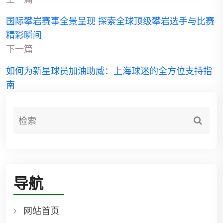
国际攀岩赛事全景呈现 探索全球顶级攀岩选手与比赛
精彩瞬间
下一篇
如何为新星球员加油助威：上海球迷的全方位支持指
南
导航
网站首页