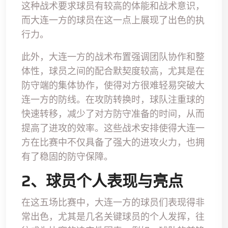
这种战术要求球员有较高的体能和战术意识，
而大连一方的球员在这一点上展现了出色的执
行力。
此外，大连一方的战术布置强调团队协作和整
体性，球员之间的配合默契度较高，尤其是在
防守端的集体协作，使得对方很难轻易突破大
连一方的防线。在攻防转换时，球队注重球的
快速转移，减少了对方防守准备的时间，从而
提高了进攻的效率。这些战术安排使得大连一
方在比赛中不仅具备了强大的进攻火力，也拥
有了稳固的防守保障。
2、球员个人表现与亮点
在这五场比赛中，大连一方的球员们表现得非
常出色，尤其是几名关键球员的个人发挥，往