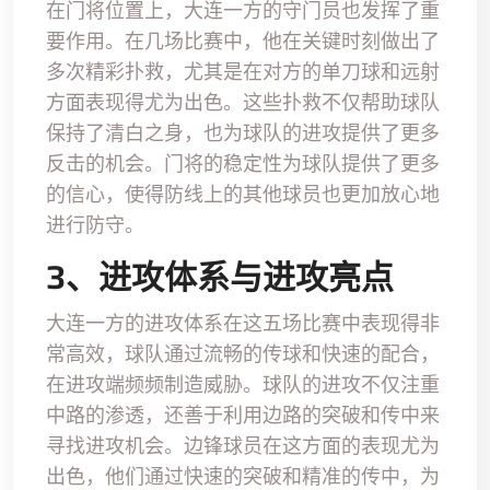
在门将位置上，大连一方的守门员也发挥了重
要作用。在几场比赛中，他在关键时刻做出了
多次精彩扑救，尤其是在对方的单刀球和远射
方面表现得尤为出色。这些扑救不仅帮助球队
保持了清白之身，也为球队的进攻提供了更多
反击的机会。门将的稳定性为球队提供了更多
的信心，使得防线上的其他球员也更加放心地
进行防守。
3、进攻体系与进攻亮点
大连一方的进攻体系在这五场比赛中表现得非
常高效，球队通过流畅的传球和快速的配合，
在进攻端频频制造威胁。球队的进攻不仅注重
中路的渗透，还善于利用边路的突破和传中来
寻找进攻机会。边锋球员在这方面的表现尤为
出色，他们通过快速的突破和精准的传中，为