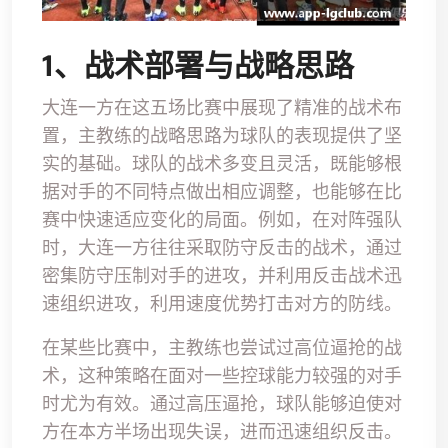
1、战术部署与战略思路
大连一方在这五场比赛中展现了精准的战术布
置，主教练的战略思路为球队的表现提供了坚
实的基础。球队的战术多变且灵活，既能够根
据对手的不同特点做出相应调整，也能够在比
赛中快速适应变化的局面。例如，在对阵强队
时，大连一方往往采取防守反击的战术，通过
密集防守压制对手的进攻，并利用反击战术迅
速组织进攻，利用速度优势打击对方的防线。
在某些比赛中，主教练也尝试过高位逼抢的战
术，这种策略在面对一些控球能力较强的对手
时尤为有效。通过高压逼抢，球队能够迫使对
方在本方半场出现失误，进而迅速组织反击。