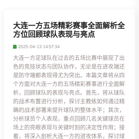
大连一方五场精彩赛事全面解析全
方位回顾球队表现与亮点
2025-04-13 14:57:34
大连一方足球队在过去的五场比赛中展现了出
色的竞技状态与团队协作，无论是在进攻端还
是防守端都表现得尤为突出。本篇文章将从四
个方面对大连一方的五场精彩赛事进行全面解
析，回顾球队的表现与亮点。首先，将从球队
的战术布置进行分析，探讨主教练如何通过精
确的战术部署来提升球队的整体水平；其次，
分析球员个人表现，重点回顾几名关键球员在
场上的亮眼表现与关键时刻的决定性作用；接
着，将深入剖析大连一方的进攻体系，探讨球