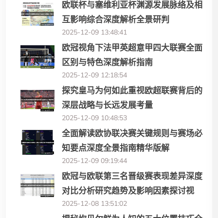
欧联杯与塞维利亚杯渊源发展脉络及相
互影响综合深度解析全景研判
2025-12-09 13:48:41
欧冠视角下法甲英超意甲四大联赛全面
区别与特色深度解析指南
2025-12-09 12:18:54
探究皇马为何如此重视欧超联赛背后的
深层战略与长远发展考量
2025-12-09 10:48:53
全面解读欧协联决赛关键规则与赛场必
知要点深度全景指南精华版解
2025-12-09 09:19:44
欧冠与欧联第三名晋级赛表现差异深度
对比分析研究趋势及影响因素探讨视
2025-12-08 13:51:02