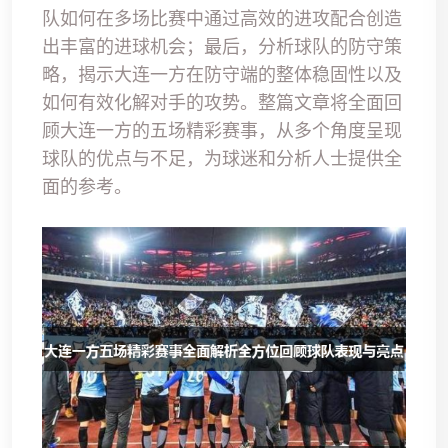
队如何在多场比赛中通过高效的进攻配合创造
出丰富的进球机会；最后，分析球队的防守策
略，揭示大连一方在防守端的整体稳固性以及
如何有效化解对手的攻势。整篇文章将全面回
顾大连一方的五场精彩赛事，从多个角度呈现
球队的优点与不足，为球迷和分析人士提供全
面的参考。