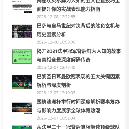
揭秘坎贝尔鲜为人知的五大位置技巧全
面提升你的实战表现能力指南
2025-12-08 12:22:55
巴萨与皇马世纪对决背后的胜负玄机与
历史因素分析
2025-12-08 10:53:06
揭开2021法甲冠军背后鲜为人知的故事
与真相全景深度解码传奇
2025-12-07 13:47:40
巴黎圣日耳曼欧冠表现的五大关键因素
解析与深度剖析
2025-12-07 12:19:03
围绕澳洲杯举行时间深度解析赛事筹办
与影响力度展示全球体育热潮
2025-12-07 10:51:34
从法甲二十一冠背后真相解读顶级球队