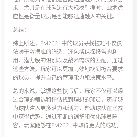
求。尤其是在球队进行大规模引援时，战术适
应性是衡量球员是否能够迅速融入的关键。
总结：
综上所述，FM2021中的球员寻找技巧不仅仅
依赖于数据库的筛选，还包括球探报告的利
用、潜力股的识别以及战术需求的匹配。通过
这些方法，玩家可以更加高效地找到符合要求
的球员，提升自己的管理能力和决策水平。
总的来说，掌握这些技巧后，玩家不仅可以通
过合理的筛选和评估找到理想的球员，还能够
为球队注入更多潜力和活力，帮助球队在比赛
中获得优势。通过不断的调整和优化球员阵
容，玩家能够在FM2021中取得更大的成功。