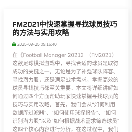
FM2021中快速掌握寻找球员技巧
的方法与实用攻略
2025-09-25 09:16:40
在《Football Manager 2021》（FM2021）
这款足球模拟游戏中，寻找合适的球员是取得
成功的关键之一。无论是为了补强球队阵容、
寻找潜力股，还是满足战术需求，掌握高效的
球员寻找技巧都至关重要。本文将详细讲解如
何通过四个方面帮助玩家快速掌握寻找球员的
技巧与实用攻略。首先，我们会从“如何利用
数据库过滤器”、“如何使用球探报告”、“如何
识别潜力股”以及“如何根据战术需求筛选球员”
这四个核心内容进行分析。在这过程中，我们