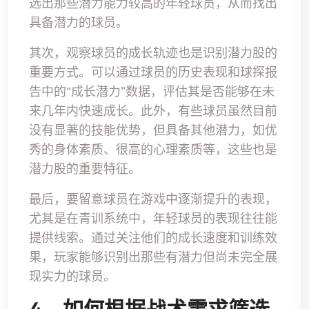
选出那些潜力能力较高的年轻球员，从而找出
具备潜力的球员。
其次，观察球员的成长轨迹也是识别潜力股的
重要方式。可以通过球员的历史表现和球探报
告中的“成长潜力”数据，评估其是否能够在未
来几年内快速成长。此外，有些球员虽然目前
没有显著的技能优势，但具备其他潜力，如优
秀的身体素质、很高的心理素质等，这些也是
潜力股的重要特征。
最后，要留意球员在游戏中逐渐提升的表现，
尤其是在青训系统中，年轻球员的表现往往能
提供线索。通过关注他们的成长速度和训练效
果，玩家能够识别出那些有潜力但尚未完全展
现实力的球员。