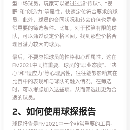
型中场球员，玩家可以通过过滤“传球”、“视
野”和“创造力”等属性，快速定位符合要求的球
员。此外，球员的合同状况和转会价值也是非
常重要的筛选条件。比如，对于预算有限的球
队，可以通过设定价格区间，找到那些价格合
理且潜力较大的球员。
最后，不要忽视球员的性格和心理属性，这在
FM2021中同样重要。球员的“职业态度”、“决
心”和“适应力”等心理属性，往往能够影响其在
比赛中的表现和与球队的融入情况。在筛选
时，可以考虑加入这些项，从而筛选出更为合
适的球员。
2、如何使用球探报告
球探报告是FM2021中一个非常重要的工具，