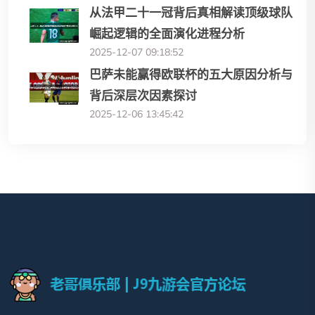
从法甲二十一冠背后真相解读顶级球队
崛起逻辑的全面演化进程分析
2025-12-07 09:18:52
巴萨未能赢得欧联杯的五大原因分析与
背后深层次因素探讨
2025-12-06 13:45:42