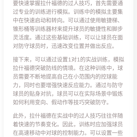
要快速掌握拉什福德的过人技巧，首先需要通
过专业的训练进行模拟。训练中的模拟主要集
中在快速启动和转向。可以通过使用敏捷梯、
锥形桶等训练器材来提升球员的敏捷性和脚步
灵活度。通过这些基础训练，可以让球员在面
对防守球员时，迅速改变位置并做出反应。
接下来，可以通过设置1对1的实战训练，模拟
拉什福德突破防线的情境。在这种训练中，球
员需要不断地提高自己在小范围内的控球能
力，同时也要增强快速反应能力。通过与防守
球员的贴身对抗，球员可以在实际场景中锻炼
如何利用变向、假动作等技巧突破防守。
此外，拉什福德在实战中的过人技巧往往伴随
着快速的节奏变化。因此，训练时应加强球员
在高速移动中对球的控制能力。可以设置一些