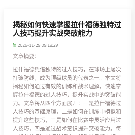
揭秘如何快速掌握拉什福德独特过
人技巧提升实战突破能力
2025-11-29 09:18:29
文章摘要：
拉什福德凭借独特的过人技巧，在球场上屡次
打破防线，成为顶级球员的代表之一。本文将
揭秘如何通过有效的训练和战术理解，快速掌
握拉什福德的过人技巧，提升实战中的突破能
力。文章将从四个方面展开：一是拉什福德过
人技巧的基础原理，二是如何在训练中模拟和
提升这些技巧，三是如何在比赛中灵活应用过
人技巧，四是通过战术意识提升突破能力。每