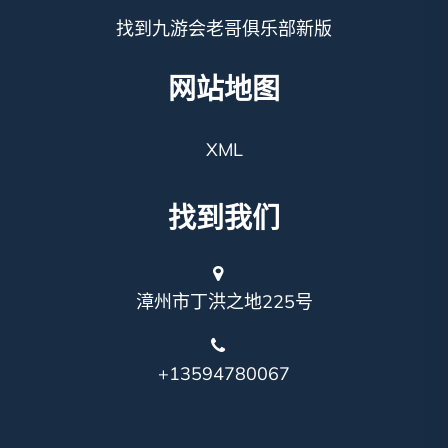
找到九游会老哥俱乐部新版
网站地图
XML
找到我们
漳州市丁洪之地225号
+13594780067