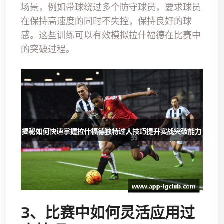
场景，例如带球绕过多个防守球员，要求球员
在保持高速度的同时不失控，保持良好的球
感。这些训练可以有效模拟拉什福德在比赛中
的突破过程。
3、比赛中如何灵活应用过