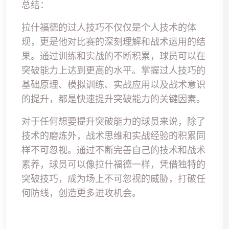
总结：
拉什福德的过人技巧不仅仅是个人技术的体
现，更是他对比赛的深刻理解和战术运用的结
果。通过训练和实战的不断积累，球员可以在
突破能力上达到更高的水平。掌握过人技巧的
基础原理、模拟训练、实战应用以及战术意识
的提升，都是快速提升突破能力的关键因素。
对于任何想要提升突破能力的球员来说，除了
技术的磨炼外，战术思维和实战经验的积累同
样不可忽视。通过不断完善自己的技术和战术
素养，球员可以像拉什福德一样，凭借独特的
突破技巧，成为场上不可忽视的威胁，打破任
何防线，创造更多进攻机会。