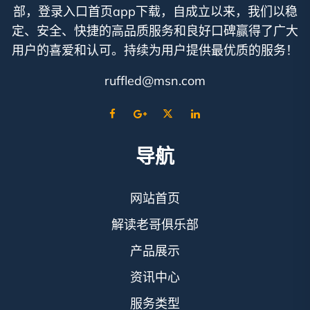
部，登录入口首页app下载，自成立以来，我们以稳
定、安全、快捷的高品质服务和良好口碑赢得了广大
用户的喜爱和认可。持续为用户提供最优质的服务！
ruffled@msn.com
导航
网站首页
解读老哥俱乐部
产品展示
资讯中心
服务类型