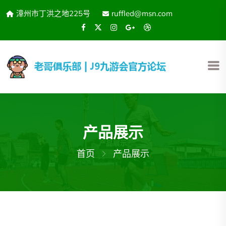
漳州市丁洪之地225号
ruffled@msn.com
产品展示
首页
产品展示