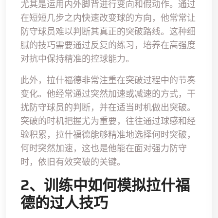
尤其是运用内外脚背进行变向和假动作。通过
在短短几步之内快速改变球的方向，他常常让
防守球员难以判断其真正的突破路线。这种细
腻的技巧需要通过反复的练习，培养在高强度
对抗中保持精准的控球能力。
此外，拉什福德非常注重在突破过程中的节奏
变化。他经常通过突然加速或减速的方式，干
扰防守球员的判断，并在适当时机做出突破。
突破的时机把握尤为重要，往往通过球感和经
验积累，拉什福德能够精准地选择何时突破，
何时突然加速，这也是他能在面对强力防守
时，依旧有效突破的关键。
2、训练中如何模拟拉什福
德的过人技巧