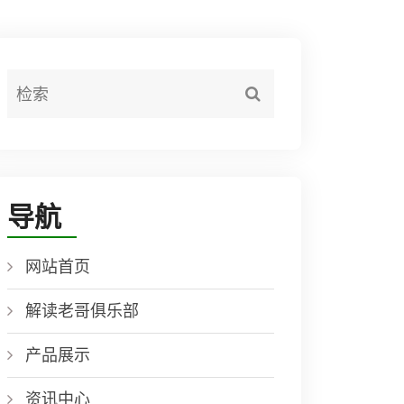
导航
网站首页
解读老哥俱乐部
产品展示
资讯中心