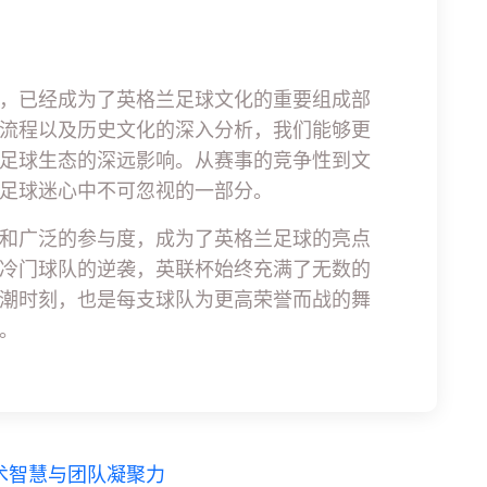
，已经成为了英格兰足球文化的重要组成部
流程以及历史文化的深入分析，我们能够更
足球生态的深远影响。从赛事的竞争性到文
足球迷心中不可忽视的一部分。
和广泛的参与度，成为了英格兰足球的亮点
冷门球队的逆袭，英联杯始终充满了无数的
潮时刻，也是每支球队为更高荣誉而战的舞
。
术智慧与团队凝聚力