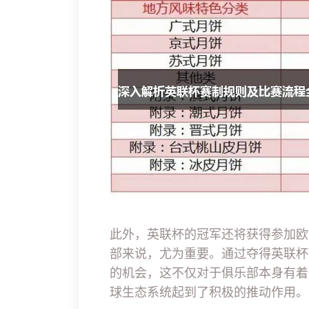
此外，英联杯的冠军还将获得参加欧
部来说，尤为重要。通过夺得英联杯
的机会，这不仅对于俱乐部本身有着
球生态系统起到了积极的推动作用。