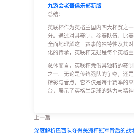
九游会老哥俱乐部新版
总结：
英联杯作为英格兰国内四大杯赛之一
分。通过对其赛制、参赛队伍、比赛
全面地理解这一赛事的独特性及其对
化的传承，英联杯无疑是每个英格兰
总体而言，英联杯凭借其独特的赛制
之一。无论是传统强队的争夺，还是
精彩与看点。它不仅是每个赛季的高
台，展示了英格兰足球的魅力与精神
上一篇
深度解析巴西队夺得美洲杯冠军背后的战