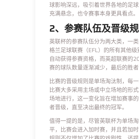
球影响深远，吸引着世界各地的足球
充满悬念，也令赛事本身更具看点。
2、参赛队伍及晋级
英联杯的参赛队伍分为两大类，一类
格兰足球联赛（EFL）的所有其他级
自动获得参赛资格，而英超联赛的2
赛的球队数量逐渐减少，最后的胜者
比赛的晋级规则是单场淘汰制，每一
比赛大多采用主场或中立场地的形式
场地进行，这一变化旨在增加赛事的
者晋级，直至决出最终的冠军。
值得一提的是，尽管英联杯为单场淘
平，比赛会进入加时赛，并且若加时
规则不仅增加了比赛的戏剧性，还提