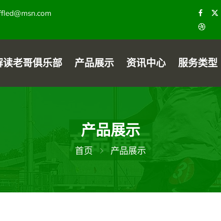
ffled@msn.com
解读老哥俱乐部
产品展示
资讯中心
服务类型
产品展示
首页
产品展示