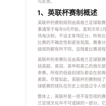
与反思。
1、英联杯赛制概述
英联杯的赛制规则由英格兰足球联赛（
事通常于每年8月开始，直到次年2
场淘汰制，不设主客场区分，所有比
比赛的不确定性和紧张氛围。赛事分
级规则都有所不同，且随着比赛进程
英联杯的参赛队伍由英格兰足球联赛
括英超、英冠、英甲和英乙的俱乐部
参赛，所有的低级别球队都会在前两
差距。尽管如此，英联杯的赛制给了
球联赛的球队在历史上创造过令人惊
整体上，英联杯是一项不容忽视的赛
兰足球文化中不可或缺的一部分。它