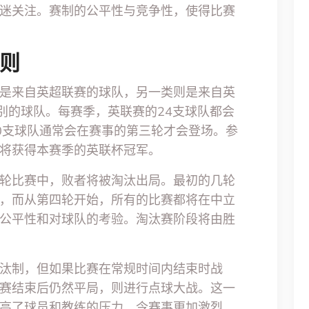
迷关注。赛制的公平性与竞争性，使得比赛
规则
是来自英超联赛的球队，另一类则是来自英
别的球队。每赛季，英联赛的24支球队都会
0支球队通常会在赛事的第三轮才会登场。参
将获得本赛季的英联杯冠军。
轮比赛中，败者将被淘汰出局。最初的几轮
，而从第四轮开始，所有的比赛都将在中立
公平性和对球队的考验。淘汰赛阶段将由胜
汰制，但如果比赛在常规时间内结束时战
赛结束后仍然平局，则进行点球大战。这一
高了球员和教练的压力，令赛事更加激烈。