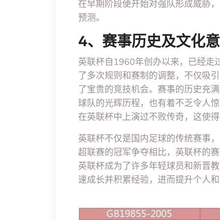
在早期阶段便开始对强队形成威胁，
预测。
4、赛事历史及文化
英联杯自1960年创办以来，已经走
了多次规则和赛制的调整，不仅吸引
了宝贵的竞技机会。赛事的历史充满
球队的光辉历程，也有着不乏令人惊
在英联杯中上演过不败传奇，这使得
英联杯不仅是国内足球的传统赛事，
超联赛的冠军争夺相比，英联杯的赛
英联杯成为了许多年轻球员和新晋教
速成长并积累经验，进而提升个人和